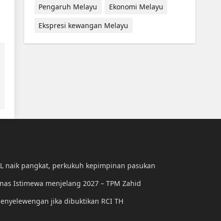
Pengaruh Melayu
Ekonomi Melayu
Ekspresi kewangan Melayu
KL naik pangkat, perkukuh kepimpinan pasukan
unas Istimewa menjelang 2027 – TPM Zahid
enyelewengan jika dibuktikan RCI TH