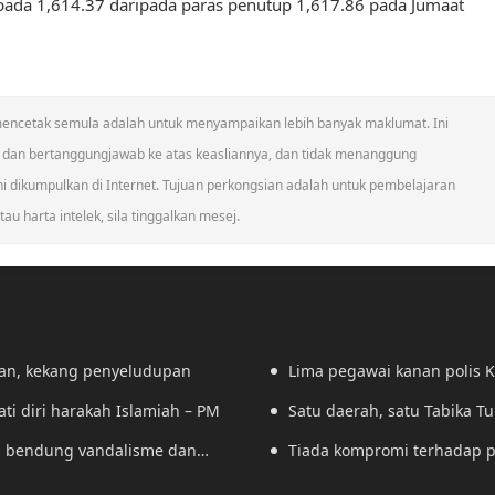
pada 1,614.37 daripada paras penutup 1,617.86 pada Jumaat
an mencetak semula adalah untuk menyampaikan lebih banyak maklumat. Ini
 dan bertanggungjawab ke atas keasliannya, dan tidak menanggung
dikumpulkan di Internet. Tujuan perkongsian adalah untuk pembelajaran
au harta intelek, sila tinggalkan mesej.
dan, kekang penyeludupan
Lima pegawai kanan polis 
ti diri harakah Islamiah – PM
Satu daerah, satu Tabika T
si, bendung vandalisme dan
Tiada kompromi terhadap p