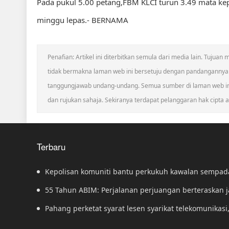
Pada pukul 5.00 petang,FBM KLCI turun 3.49 mata ke
minggu lepas.- BERNAMA
Penafian: Artikel ini diterbitkan semula dari media lain. Tuju
tidak bermakna laman web ini bersetuju dengan pandangannya
tanggungjawab undang-undang. Semua sumber di laman web ini 
dan rujukan sahaja. Sekiranya terdapat pelanggaran hak cipta at
Terbaru
Kepolisan komuniti bantu perkukuh kawalan sempa
55 Tahun ABIM: Perjalanan perjuangan berteraskan ja
Pahang perketat syarat lesen syarikat telekomunika
kecurian