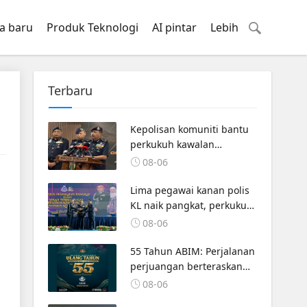
a baru
Produk Teknologi
AI pintar
Lebih
Terbaru
Kepolisan komuniti bantu
perkukuh kawalan
sempadan, kekang
08-06
penyeludupan
Lima pegawai kanan polis
KL naik pangkat, perkukuh
kepimpinan pasukan
08-06
55 Tahun ABIM: Perjalanan
perjuangan berteraskan
jati diri harakah Islamiah –
08-06
PM