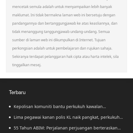
mencetak semula adalah untuk menyampaikan lebih banyak
maklumat. Ini tidak bermakna laman web ini bersetuju dengan
pandangannya dan bertanggungjawab ke atas keasliannya, dan
tidak menanggung tanggungjawab undang-undang. Semua
sumber di laman web ini dikumpulkan di Internet. Tujuan
perkongsian adalah untuk pembelajaran dan rujukan sahaja.
Sekiranya terdapat pelanggaran hak cipta atau harta intelek, sila
tinggalkan mesej.
Terbaru
Kepolisan komuniti bantu perkukuh kawalan
sempadan, kekang penyeludupan
Lima pegawai kanan polis KL naik pangkat, perkukuh
kepimpinan pasukan
55 Tahun ABIM: Perjalanan perjuangan berteraskan