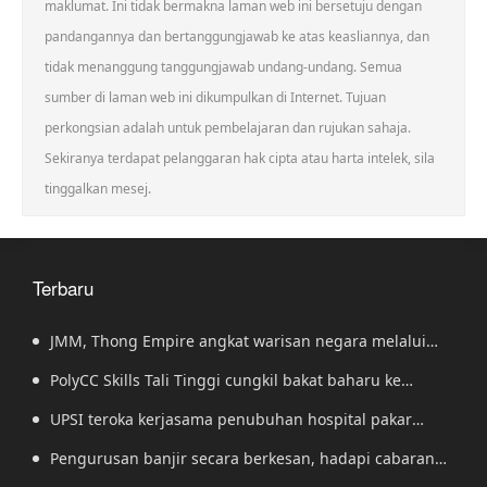
maklumat. Ini tidak bermakna laman web ini bersetuju dengan
pandangannya dan bertanggungjawab ke atas keasliannya, dan
tidak menanggung tanggungjawab undang-undang. Semua
sumber di laman web ini dikumpulkan di Internet. Tujuan
perkongsian adalah untuk pembelajaran dan rujukan sahaja.
Sekiranya terdapat pelanggaran hak cipta atau harta intelek, sila
tinggalkan mesej.
Terbaru
JMM, Thong Empire angkat warisan negara melalui
kolaborasi strategik
PolyCC Skills Tali Tinggi cungkil bakat baharu ke
pentas antarabangsa
UPSI teroka kerjasama penubuhan hospital pakar
swasta
Pengurusan banjir secara berkesan, hadapi cabaran