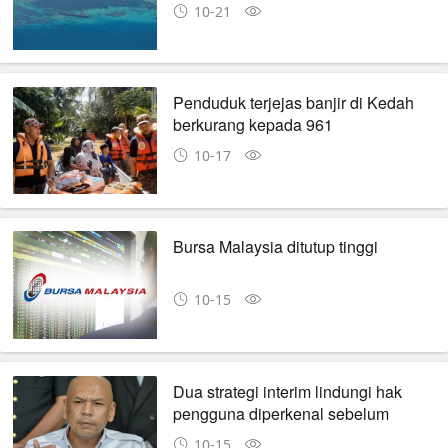
10-21
Penduduk terjejas banjir di Kedah
berkurang kepada 961
10-17
Bursa Malaysia ditutup tinggi
10-15
Dua strategi interim lindungi hak
pengguna diperkenal sebelum
Lemon Law dimuktamad
10-15