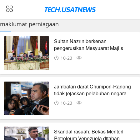
maklumat perniagaan
Sultan Nazrin berkenan
pengerusikan Mesyuarat Majlis
Raja-Raja ke-267
10-23
Jambatan darat Chumpon-Ranong
tidak jejaskan pelabuhan negara
10-23
Skandal rasuah: Bekas Menteri
Petroleum Venezuela ditahan