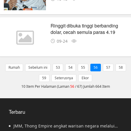
Ringgit dibuka tinggi berbanding
dolar, cecah semula paras 4.19
09-24
Rumah
Sebelum ini
53
54
55
56
57
58
59
Seterusnya
Ekor
10 Item Per Halaman (Laman
56
/ 67) Jumlah 664 Item
Terbaru
JMM, Thong Empire angkat warisan negara melalui